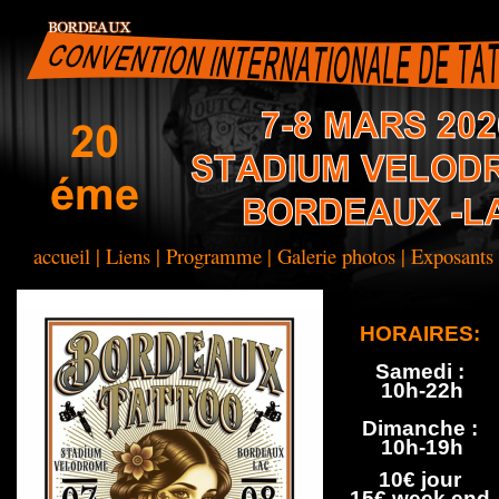
accueil
|
Liens
|
Programme
|
Galerie photos
|
Exposants
HORAIRES:
Samedi :
10h-22h
Dimanche :
10h-19h
10€ jour
15€ week end